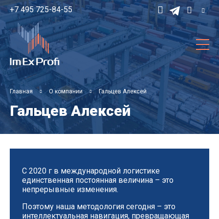
Зака
s
+7 495 725-84-55
Главная
О компании
Гальцев Алексей
Гальцев Алексей
C 2020 г в международной логистике
единственная постоянная величина – это
непрерывные изменения.
Поэтому наша методология сегодня – это
интеллектуальная навигация, превращающая